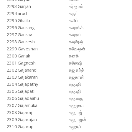
2293
Garjan
கர்ஜான்
2294
arud
கருட்
2295
Ghalib
கலிப்
2296
Gaurang
கவுரங்க்
2297
Gaurav
கவுரவ்
2298
Gauresh
கவுரேஷ்
2299
Gaveshan
கவேஷன்
2300
Ganak
கனக்
2301
Gagnesh
கனேஷ்
2302
Gajanand
கஜ நந்த்
2303
Gajakaran
கஜகரன்
2304
Gajapathy
கஜபதி
2305
Gajapati
கஜபதி
2306
Gajabaahu
கஜபாகு
2307
Gajamuka
கஜமுகா
2308
Gajaraj
கஜராஜ்
2309
Gajarajan
கஜராஜன்
2310
Gajarup
கஜரூப்