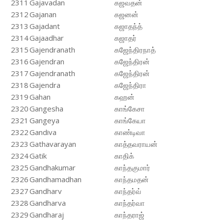
2311
Gajavadan
கஜவதன்
2312
Gajanan
கஜனன்
2313
Gajadant
கஜாதந்த்
2314
Gajaadhar
கஜாதர்
2315
Gajendranath
கஜேந்திரநாத்
2316
Gajendran
கஜேந்திரன்
2317
Gajendranath
கஜேந்திரன்
2318
Gajendra
கஜேந்திரா
2319
Gahan
கஹன்
2320
Gangesha
காங்கேசா
2321
Gangeya
காங்கேயா
2322
Gandiva
காண்டிவா
2323
Gathavarayan
காத்தவராயன்
2324
Gatik
காதிக்
2325
Gandhakumar
காந்தகுமார்
2326
Gandhamadhan
காந்தமதன்
2327
Gandharv
காந்தர்வ்
2328
Gandharva
காந்தர்வா
2329
Gandharaj
காந்தராஜ்